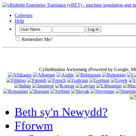
Pwysig
: Mae'r
cwcis porwr, y
Cofrestru
Help
Remember Me?
Cyfieithiadau Awtomatig (Powered by Google, Mi
Beth sy'n Newydd?
Fforwm