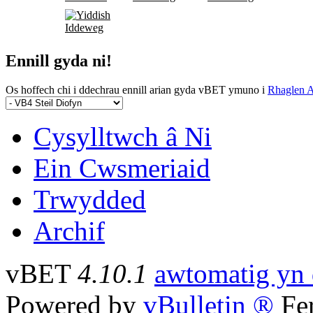
Iddeweg
Ennill gyda ni!
Os hoffech chi i ddechrau ennill arian gyda vBET ymuno i
Rhaglen Af
Cysylltwch â Ni
Ein Cwsmeriaid
Trwydded
Archif
vBET
4.10.1
awtomatig yn 
Powered by
vBulletin ®
Fer