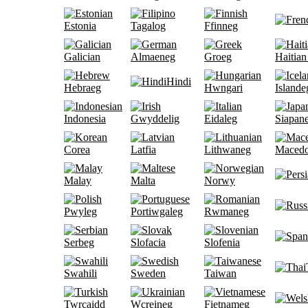
Estonia
Tagalog
Ffinneg
Galician
Almaeneg
Groeg
Haitian
Hindi
Hebraeg
Hwngari
Islande
Indonesia
Gwyddelig
Eidaleg
Siapan
Corea
Latfia
Lithwaneg
Maced
Malay
Malta
Norwy
Pwyleg
Portiwgaleg
Rwmaneg
Serbeg
Slofacia
Slofenia
Swahili
Sweden
Taiwan
Twrcaidd
Wcreineg
Fietnameg