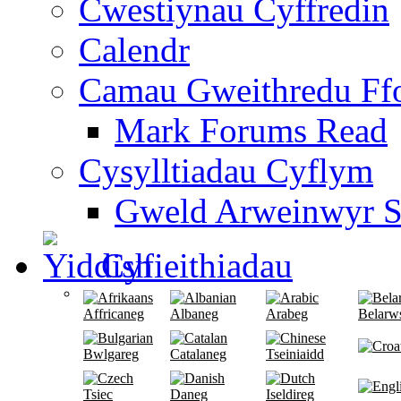
Cwestiynau Cyffredin
Calendr
Camau Gweithredu F
Mark Forums Read
Cysylltiadau Cyflym
Gweld Arweinwyr S
Cyfieithiadau
Affricaneg
Albaneg
Arabeg
Belarw
Bwlgareg
Catalaneg
Tseiniaidd
Tsiec
Daneg
Iseldireg