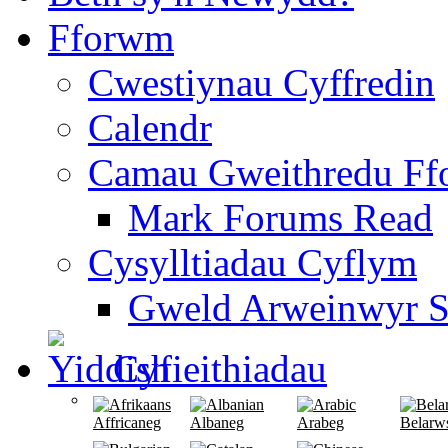
Fforwm
Cwestiynau Cyffredin
Calendr
Camau Gweithredu F
Mark Forums Read
Cysylltiadau Cyflym
Gweld Arweinwyr S
Cyfieithiadau
Affricaneg
Albaneg
Arabeg
Belarw