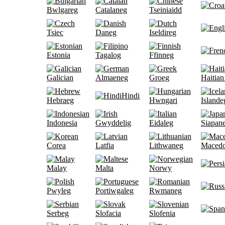
Bwlgareg
Catalaneg
Tseiniaidd
Tsiec
Daneg
Iseldireg
Estonia
Tagalog
Ffinneg
Galician
Almaeneg
Groeg
Haitian
Hindi
Hebraeg
Hwngari
Islande
Indonesia
Gwyddelig
Eidaleg
Siapan
Corea
Latfia
Lithwaneg
Maced
Malay
Malta
Norwy
Pwyleg
Portiwgaleg
Rwmaneg
Serbeg
Slofacia
Slofenia