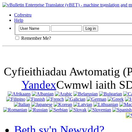
Pwysig
: Mae'r
cwcis porwr, y
Cofrestru
Help
Remember Me?
Cyfieithiadau Awtomatig (
Yandex
Cwmwl iaith SD
Beth sy'n Newydd?