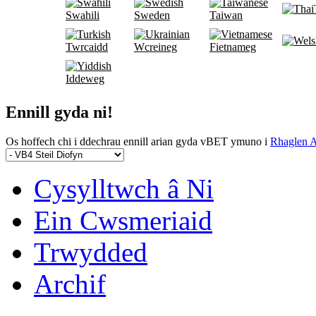
Swahili
Sweden
Taiwan
Twrcaidd
Wcreineg
Fietnameg
Iddeweg
Ennill gyda ni!
Os hoffech chi i ddechrau ennill arian gyda vBET ymuno i
Rhaglen Af
Cysylltwch â Ni
Ein Cwsmeriaid
Trwydded
Archif