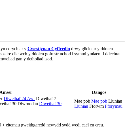
 yn edrych ar y
Cwestiynau Cyffredin
drwy glicio ar y ddolen
ostio: cliciwch y ddolen gofrestr uchod i symud ymlaen. I ddechrau
weliad gan y detholiad isod.
Amser
Dangos
wr
Diwethaf 24 Awr
Diwethaf 7
Mae pob
Mae pob
Lluniau
wethaf 30 Diwrnodau
Diwethaf 30
Lluniau
Fforwm
Fforymau
0 + eitemau gweithgaredd newydd sydd wedi cael eu creu.