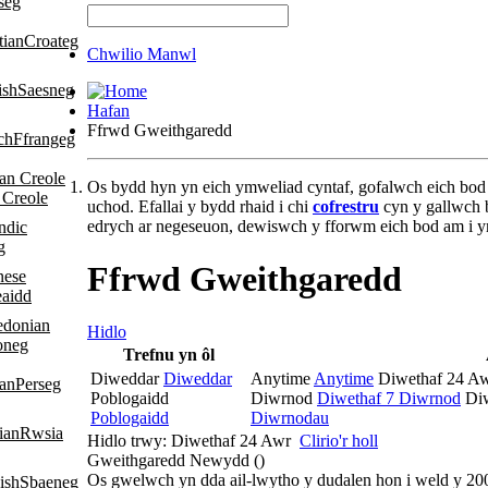
seg
Croateg
Chwilio Manwl
Saesneg
Hafan
Ffrwd Gweithgaredd
Ffrangeg
Os bydd hyn yn eich ymweliad cyntaf, gofalwch eich bod
 Creole
uchod. Efallai y bydd rhaid i chi
cofrestru
cyn y gallwch b
edrych ar negeseuon, dewiswch y fforwm eich bod am i ym
g
Ffrwd Gweithgaredd
eaidd
Hidlo
oneg
Trefnu yn ôl
Diweddar
Diweddar
Anytime
Anytime
Diwethaf 24 A
Perseg
Poblogaidd
Diwrnod
Diwethaf 7 Diwrnod
Di
Poblogaidd
Diwrnodau
Rwsia
Hidlo trwy:
Diwethaf 24 Awr
Clirio'r holl
Gweithgaredd Newydd (
)
Os gwelwch yn dda ail-lwytho y dudalen hon i weld y 20
Sbaeneg