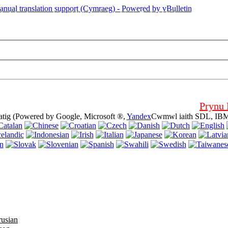
 dudalen hon yn defnyddio cwcis (cookies). Defnyddio'r wefan hon heb 
Prynu
atig (Powered by Google, Microsoft ®,
Yandex
Cwmwl iaith SDL, IBM