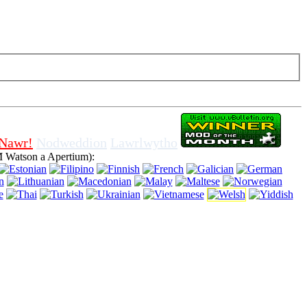
droi i ffwrdd cwcis porwr, yn golygu eich bod yn cytuno i
 Nawr!
Nodweddion
Lawrlwytho
 Watson a Apertium):