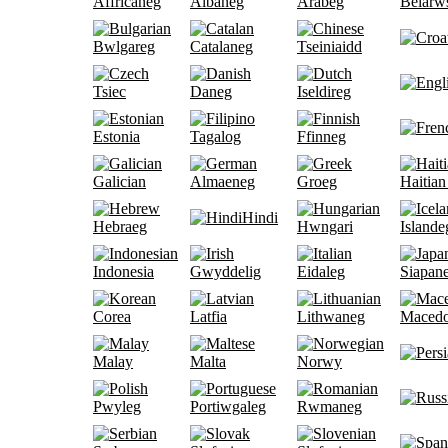
Affricaneg
Albaneg
Arabeg
Belarw
Bwlgareg
Catalaneg
Tseiniaidd
Tsiec
Daneg
Iseldireg
Estonia
Tagalog
Ffinneg
Galician
Almaeneg
Groeg
Haitian
Hindi
Hebraeg
Hwngari
Islande
Indonesia
Gwyddelig
Eidaleg
Siapan
Corea
Latfia
Lithwaneg
Maced
Malay
Malta
Norwy
Pwyleg
Portiwgaleg
Rwmaneg