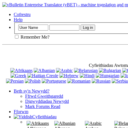
Pwysig
: Mae'r
ddefnyddio.
Cofrestru
Help
Remember Me?
Cyfieithiadau Awtom
Beth sy'n Newydd?
Ffrwd Gweithgaredd
Digwyddiadau Newydd
Mark Forums Read
Fforwm
Cyfieithiadau