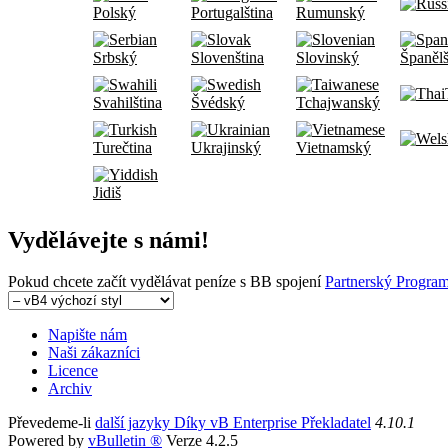
Polský
Portugalština
Rumunský
Srbský
Slovenština
Slovinský
Španělš
Svahilština
Švédský
Tchajwanský
Turečtina
Ukrajinský
Vietnamský
Jidiš
Vydělávejte s námi!
Pokud chcete začít vydělávat peníze s BB spojení
Partnerský Program
Napište nám
Naši zákazníci
Licence
Archiv
Převedeme-li
další jazyky Díky vB Enterprise Překladatel
4.10.1
Powered by
vBulletin ®
Verze 4.2.5