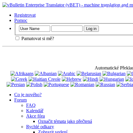
Důležitý
: Tato
souhlasíte s tím
Registrovat
Pomoc
Pamatovat si mě?
Automatické Překla
Co je nového?
Forum
FAQ
Kalendář
Akce fóra
Označit témata jako přečtená
Rychlé odkazy
Zobrazit vedení