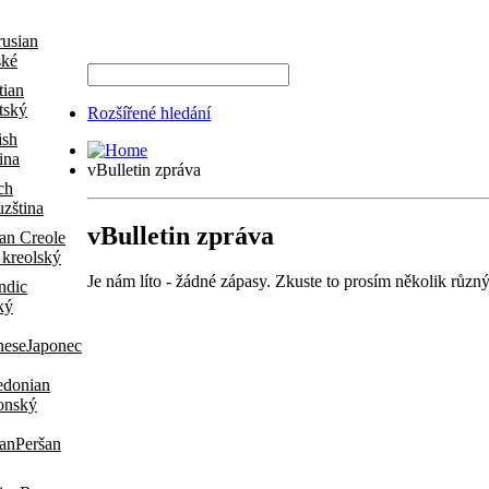
ské
tský
Rozšířené hledání
ina
vBulletin zpráva
zština
vBulletin zpráva
 kreolský
Je nám líto - žádné zápasy. Zkuste to prosím několik různ
ký
Japonec
onský
Peršan