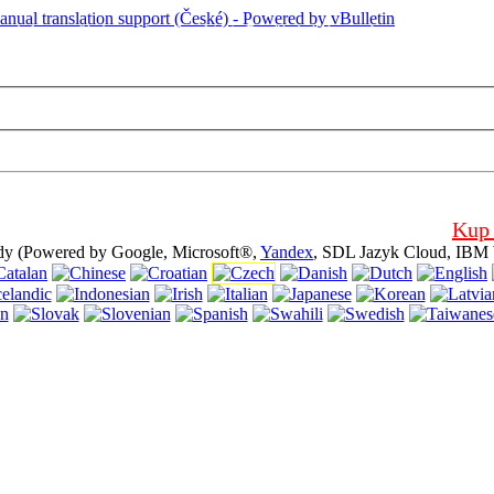
 stránka používá cookies, (cookies). Používání této webové stránky bez
, pro jeho použití.
Kup 
dy (Powered by Google, Microsoft®,
Yandex
, SDL Jazyk Cloud, IBM 