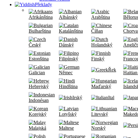
Překlady
Afrikánština
Albánský
Arabština
Běloru
Bulharština
Katalánština
Číňan
Chorva
Český
Dánský
Holandský
Angličt
Estonština
Filipínský
Finský
Francou
Řek
Galician
Němec
Haitian
Hebrejský
Hindština
Maďarský
Islands
Irský
Ital
Indonésan
Korejský
Lotyšský
Litevský
Maked
Malajská
Maltese
Norský