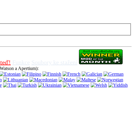
 nutnosti vypnout soubory cookie v prohlížeči, znamená to, že
teď!
Funkce
Soubory ke stažení
Watson a Apertium):