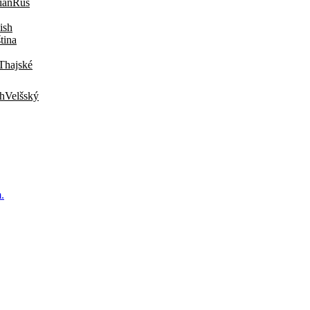
Rus
tina
Thajské
Velšský
.