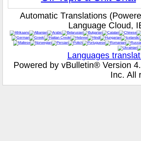
Automatic Translations (Power
Language Cloud, I
Languages transla
Powered by vBulletin® Version 4.
Inc. All