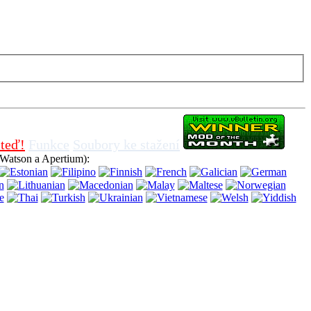
 nutnosti vypnout soubory cookie v prohlížeči, znamená to, že
teď!
Funkce
Soubory ke stažení
Watson a Apertium):