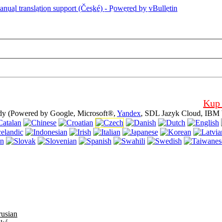
 stránka používá cookies, (cookies). Používání této webové stránky bez
, pro jeho použití.
Kup 
dy (Powered by Google, Microsoft®,
Yandex
, SDL Jazyk Cloud, IBM 