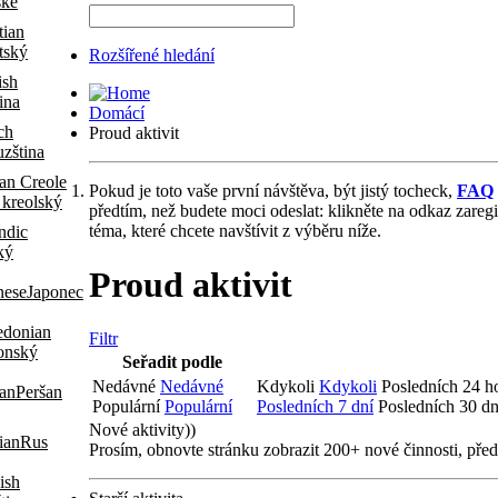
ské
tský
Rozšířené hledání
ina
Domácí
Proud aktivit
zština
Pokud je toto vaše první návštěva, být jistý tocheck,
FAQ
 kreolský
předtím, než budete moci odeslat: klikněte na odkaz zaregi
téma, které chcete navštívit z výběru níže.
ký
Proud aktivit
Japonec
Filtr
onský
Seřadit podle
Nedávné
Nedávné
Kdykoli
Kdykoli
Posledních 24 h
Peršan
Populární
Populární
Posledních 7 dní
Posledních 30 dn
Nové aktivity)
)
Rus
Prosím, obnovte stránku zobrazit 200+ nové činnosti, před