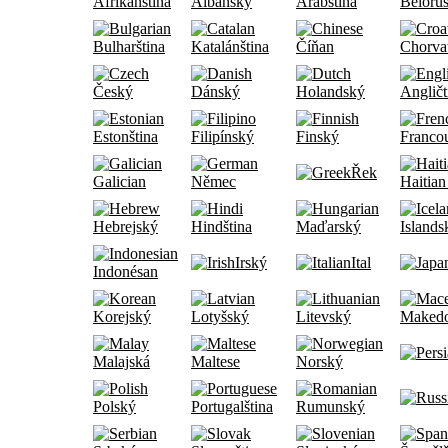
Afrikánština
Albánský
Arabština
Běloru
Bulharština
Katalánština
Číňan
Chorva
Český
Dánský
Holandský
Angličt
Estonština
Filipínský
Finský
Francou
Řek
Galician
Němec
Haitian
Hebrejský
Hindština
Maďarský
Islands
Irský
Ital
Indonésan
Korejský
Lotyšský
Litevský
Maked
Malajská
Maltese
Norský
Polský
Portugalština
Rumunský