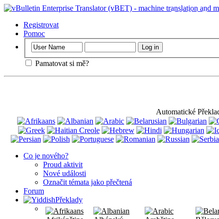
Důležitý
: Tato
souhlasíte s tím
Registrovat
Pomoc
Pamatovat si mě?
Automatické Překla
Co je nového?
Proud aktivit
Nové události
Označit témata jako přečtená
Forum
Překlady