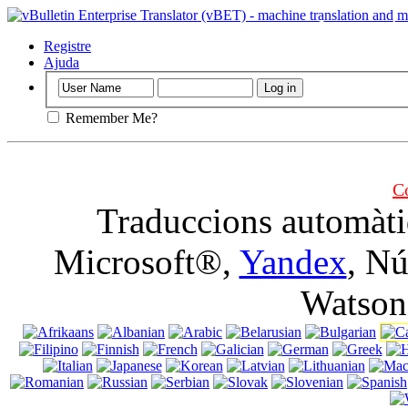
Important
: Aq
apagar galetes d
Registre
Ajuda
Remember Me?
C
Traduccions automàti
Microsoft®,
Yandex
, N
Watson 