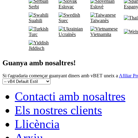
Serbi
Eslovac
Eslovè
Espany
Suahili
Suec
Taiwanès
Turc
Ucraïnès
Vietnamita
Jiddisch
Guanya amb nosaltres!
Si t'agradaria començar guanyant diners amb vBET uneix a
Afiliar P
Contacti amb nosaltres
Els nostres clients
Llicència
Arxiu