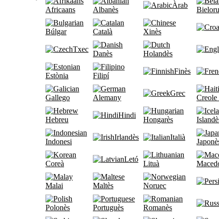
Àrab
Africaans
Albanès
Bielor
Búlgar
Català
Xinès
Txec
Danès
Holandès
Finès
Estònia
Filipí
Grec
Gallego
Alemany
Creole 
Hindi
Hebreu
Hongarès
Islandè
Irlandès
Italià
Indonesi
Japonè
Letó
Coreà
Lituà
Maced
Malai
Maltès
Noruec
Polonès
Portuguès
Romanès