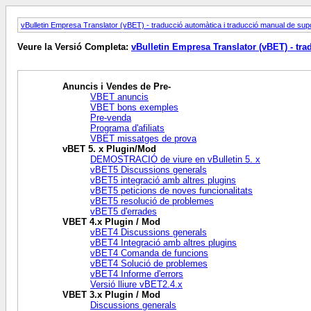
vBulletin Empresa Translator (vBET) - traducció automàtica i traducció manual de sup
Veure la Versió Completa:
vBulletin Empresa Translator (vBET) - tr
Anuncis i Vendes de Pre-
VBET anuncis
VBET bons exemples
Pre-venda
Programa d'afiliats
VBET missatges de prova
vBET 5. x Plugin/Mod
DEMOSTRACIÓ de viure en vBulletin 5. x
vBET5 Discussions generals
vBET5 integració amb altres plugins
vBET5 peticions de noves funcionalitats
vBET5 resolució de problemes
vBET5 d'errades
VBET 4.x Plugin / Mod
vBET4 Discussions generals
vBET4 Integració amb altres plugins
vBET4 Comanda de funcions
vBET4 Solució de problemes
vBET4 Informe d'errors
Versió lliure vBET2.4.x
VBET 3.x Plugin / Mod
Discussions generals