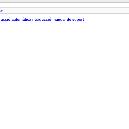
ort
aducció automàtica i traducció manual de suport