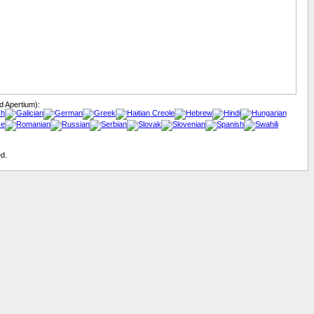
 Apertium):
d.