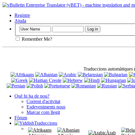
Important
: Aq
utilitzar-lo.
Registre
Ajuda
Remember Me?
Traduccions automàtiques
Què hi ha de nou?
Corrent d'activitat
Esdeveniments nous
Marcar com llegit
Fòrum
Traduccions
Àrab