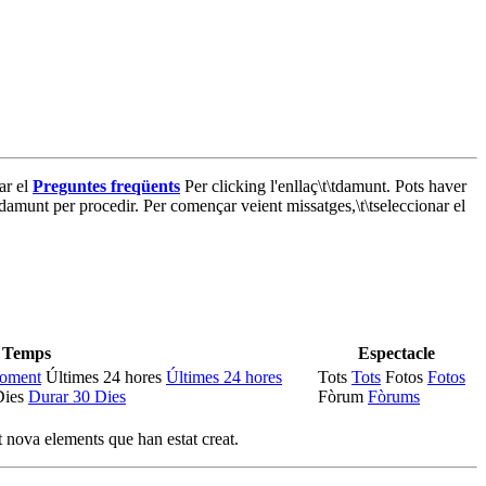
ar el
Preguntes freqüents
Per clicking l'enllaç\t\tdamunt. Pots haver
 damunt per procedir. Per començar veient missatges,\t\tseleccionar el
Temps
Espectacle
moment
Últimes 24 hores
Últimes 24 hores
Tots
Tots
Fotos
Fotos
Dies
Durar 30 Dies
Fòrum
Fòrums
t nova elements que han estat creat.