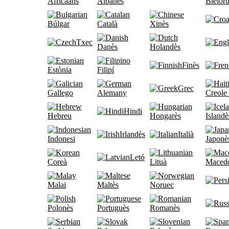
Africaans
Albanès
Bielor
Búlgar
Català
Xinès
Txec
Danès
Holandès
Finès
Estònia
Filipí
Grec
Gallego
Alemany
Creole 
Hindi
Hebreu
Hongarès
Islandè
Irlandès
Italià
Indonesi
Japonè
Letó
Coreà
Lituà
Maced
Malai
Maltès
Noruec
Polonès
Portuguès
Romanès