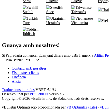
Serbi
Eslovac
Eslovè
Espany
Suahili
Suec
Taiwanès
Turc
Ucraïnès
Vietnamita
Jiddisch
Guanya amb nosaltres!
Si t'agradaria començar guanyant diners amb vBET uneix a
Afiliar P
Contacti amb nosaltres
Els nostres clients
Llicència
Arxiu
Traduccions lliurades
VBET
4.10.1
Desenvolupat per
vBulletin ®
Versió 4.2.5
Copyright © 2026 vBulletin Inc. de Solucions Tots drets reservats.
vBulletin Optimització proporcionada per
vB Optimitza (Lite)
-
vBull