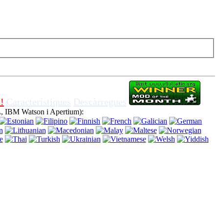
 web sense apagar galetes dins navegador, significa que acordes per
!
Característiques
Descàrregues
, IBM Watson i Apertium):