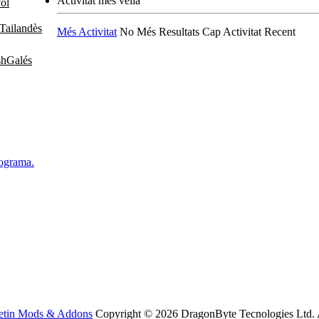
Activitat més vella
ol
Tailandès
Més Activitat
No Més Resultats
Cap Activitat Recent
Galés
rograma.
etin Mods & Addons
Copyright © 2026 DragonByte Tecnologies Ltd. Aqu