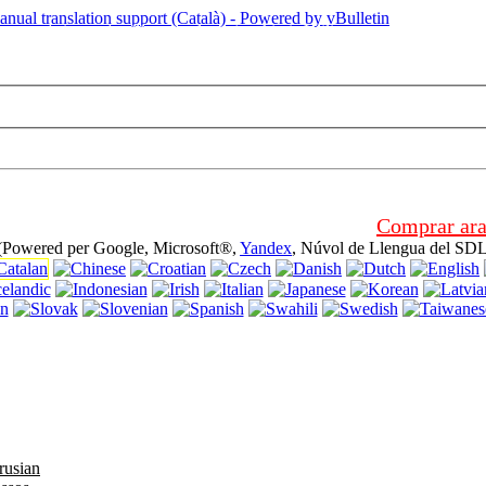
uesta pàgina està utilitzant galetes (cookies). Utilitzant aquesta pàgina
Comprar ara
 (Powered per Google, Microsoft®,
Yandex
, Núvol de Llengua del SDL