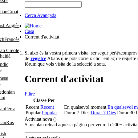
ussos
Croat
Cerca Avançada
Anglès
Casa
Corrent d'activitat
Francès
Si això és la vostra primera visita, ser segur per\t\tcomprov
haitià
de
registre
Abans que pots correu: clic l'enllaç de registre
fòrum que vols visita de la selecció a sota.
s
Corrent d'activitat
s
Filtre
oni
Classe Per
Recent
Recent
En qualsevol moment
En qualsevol 
Persa
Popular
Popular
Durar 7 Dies
Durar 7 Dies
Durar 30 
Activitat nova (
)
Rus
Si us plau reload aquesta pàgina per veure la 200+ activita