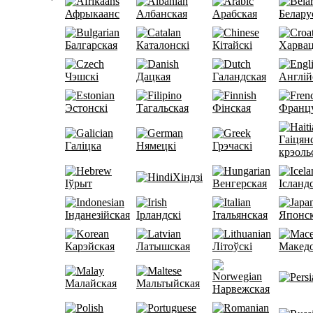
Афрыкаанс
Албанская
Арабская
Белару
Балгарская
Каталонскі
Кітайскі
Харвац
Чэшскі
Дацкая
Галандская
Англій
Эстонскі
Тагальская
Фінская
Францу
Гаіцян
Галіцка
Нямецкі
Грэчаскі
крэоль
Хіндзі
Іўрыт
Венгерская
Ісланд
Інданезійская
Ірландскі
Італьянская
Японс
Карэйская
Латышская
Літоўскі
Макед
Малайская
Мальтыйская
Нарвежская