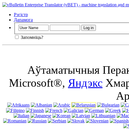
Важны
: Гэта
сайт, не выкл
Рэгістр
Дапамога
Запомніць?
Аўтаматычныя Перак
Microsoft®,
Яндэкс
Хмар
Ap