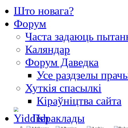
Што новага?
Форум
Часта задаюць пытан
Каляндар
Форум Даведка
Усе раздзелы прач
Хуткія спасылкі
Кіраўніцтва сайта
Пераклады