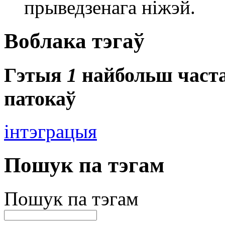
прыведзенага ніжэй.
Воблака тэгаў
Гэтыя
1
найбольш часта
патокаў
інтэграцыя
Пошук па тэгам
Пошук па тэгам