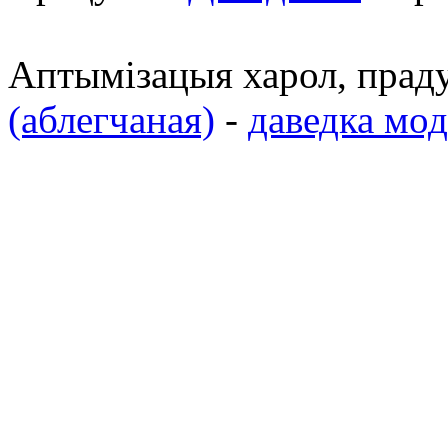
Аптымізацыя харол, пра
(аблегчаная)
-
даведка мо