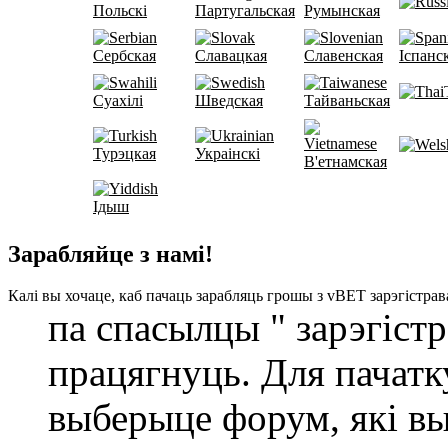
Польскі
Партугальская
Румынская
Сербская
Славацкая
Славенская
Іспанс
Суахілі
Шведская
Тайваньская
Турэцкая
Украінскі
В'етнамская
Ідыш
Зарабляйце з намі!
Калі вы хочаце, каб пачаць зарабляць грошы з vBET зарэгістра
па спасылцы " зарэгістр
працягнуць. Для пачатк
выберыце форум, які вы 