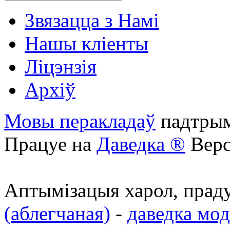
Звязацца з Намі
Нашы кліенты
Ліцэнзія
Архіў
Мовы перакладаў
падтры
Працуе на
Даведка ®
Верс
Аптымізацыя харол, пра
(аблегчаная)
-
даведка мо