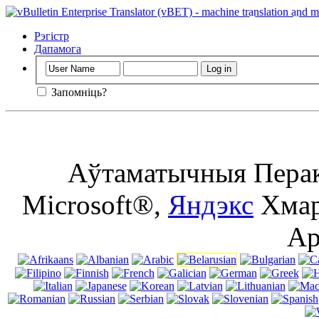
Важны
: Гэта
сайт, не выкл
Рэгістр
Дапамога
Запомніць?
Аўтаматычныя Перак
Microsoft®,
Яндэкс
Хмар
Ap