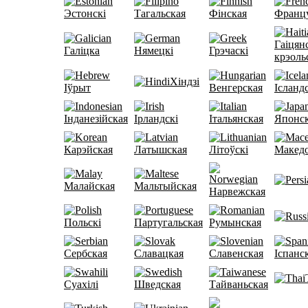
Эстонскі
Тагальская
Фінская
Францу
Гаіцян
Галіцка
Нямецкі
Грэчаскі
крэоль
Хіндзі
Іўрыт
Венгерская
Ісланд
Інданезійская
Ірландскі
Італьянская
Японс
Карэйская
Латышская
Літоўскі
Макед
Малайская
Мальтыйская
Нарвежская
Польскі
Партугальская
Румынская
Сербская
Славацкая
Славенская
Іспанс
Суахілі
Шведская
Тайваньская