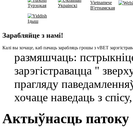
Турэцкая
Украінскі
В'етнамская
Ідыш
Зарабляйце з намі!
Калі вы хочаце, каб пачаць зарабляць грошы з vBET зарэгістра
размяшчаць: пстрыкніц
зарэгістравацца " зверх
прагляду паведамленняў
хочаце наведаць з спісу
Актыўнасць патоку