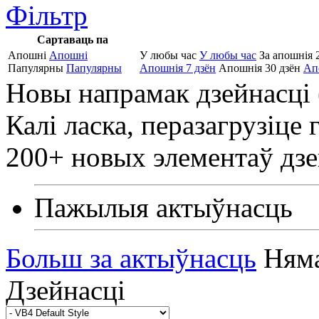
Фільтр
Сартаваць па
Апошні
Апошні
У любы час
У любы час
За апошнія 
Папулярны
Папулярны
Апошнія 7 дзён
Апошнія 30 дзён
Ап
Новы напрамак дзейнасці 
Калі ласка, перазагрузіце 
200+ новых элементаў дзей
Пажылыя актыўнасць
Больш за актыўнасць
Няма
Дзейнасці