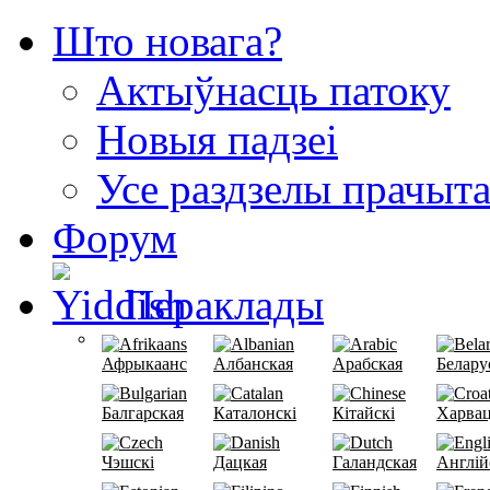
Што новага?
Актыўнасць патоку
Новыя падзеі
Усе раздзелы прачыт
Форум
Пераклады
Афрыкаанс
Албанская
Арабская
Белару
Балгарская
Каталонскі
Кітайскі
Харвац
Чэшскі
Дацкая
Галандская
Англій