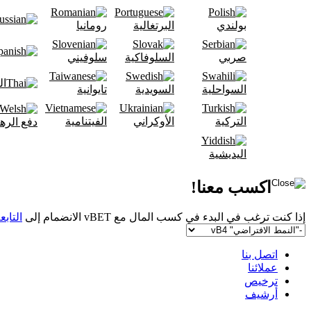
بولندي
البرتغالية
رومانيا
صربي
السلوفاكية
سلوفيني
ال
السواحلية
السويدية
تايوانية
التركية
الأوكراني
الفيتنامية
دفع الره
اليديشية
اكسب معنا!
إذا كنت ترغب في البدء في كسب المال مع vBET الانضمام إلى
التابع
اتصل بنا
عملائنا
ترخيص
أرشيف