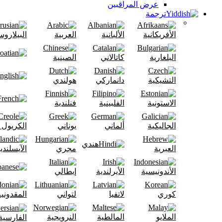
عرض المراقبين
ترجمة
الأفريكانية
الألبانية
العربية
البيلاروس
البلغارية
كاتالاني
الصينية
التشيكية
دانماركي
هولندي
الاستونية
الفلبينية
فنلندية
الجاليكية
ألماني
يوناني
الكريول ا
هندي
العبرية
مجري
الآيسلندي
الأندونيسية
الأيرلندية
إيطالي
كوري
لاتفيا
لتواني
المقدونية
الملايو
المالطية
النرويجية
الفارسية