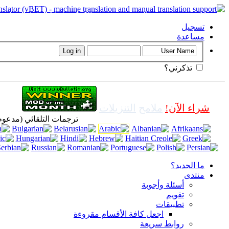
مهم
: هذه الصفحة يستخدم الكوكيز (cookies). استخدام هذا الموقع دون إيقاف ملفات تعريف الارتباط في المتصفح، يعني أنك توافق لاستخدامه.
تسجيل
مساعدة
تذكرني؟
شراء الآن!
ملامح
التنزيلات
ترجمات التلقائي (مدع
ما الجديد؟
منتدى
أسئلة وأجوبة
تقويم
تطبيقات
اجعل كافة الأقسام مقروءة
روابط سريعة