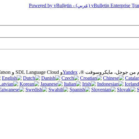
وم من جوجل، مايكروسوفت ®،
Yandex
و SDL Language Cloud و IBM Watson و Aperlريتيوم) :