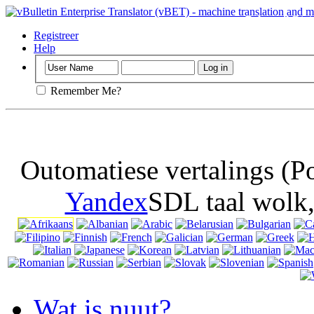
Belangrik
Dit 
draai af koekies
Registreer
Help
Remember Me?
Outomatiese vertalings (
Yandex
SDL taal wolk
Wat is nuut?