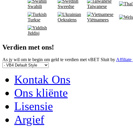
Swahili
Sweedse
Taiwanese
Turkse
Oekraïens
Viëtnamees
Jiddisj
Verdien met ons!
As jy wil om te begin om geld te verdien met vBET Sluit by
Affiliate
Kontak Ons
Ons kliënte
Lisensie
Argief