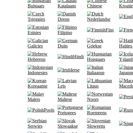
Bulgaars
Katalaans
Chinese
Kroatie
Tsjeggies
Deens
Nederlandse
Fins
Estnies
Filipino
Galicies
Duits
Griekse
Haities
Hindi
Hebreeus
Hongaars
Ysland
Ierse
Indonesies
Italiaanse
Japann
Koreaanse
Lets
Litaus
Macedo
Maleis
Maltese
Noors
Pools
Portugees
Roemeens
Serwies
Slowaakse
Sloweens