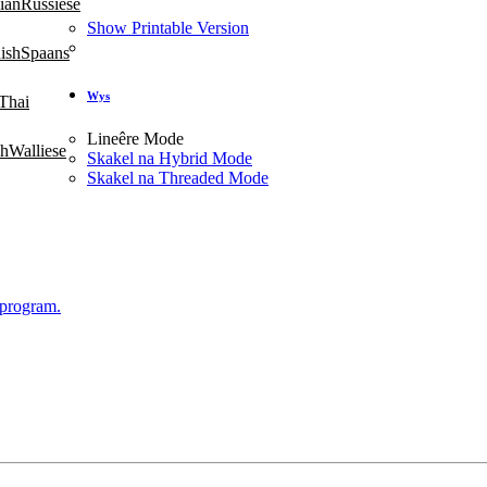
Russiese
Show Printable Version
Spaans
Wys
Thai
Lineêre Mode
Walliese
Skakel na Hybrid Mode
Skakel na Threaded Mode
 program.