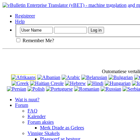
Belangrik
Dit i
gebruik daarva
Registreer
Help
Remember Me?
Outomatiese vertal
Wat is nuut?
Forum
FAQ
Kalender
Forum aksies
Merk Drade as Gelees
Vinnige Skakels
Plaaswerf se bestuur