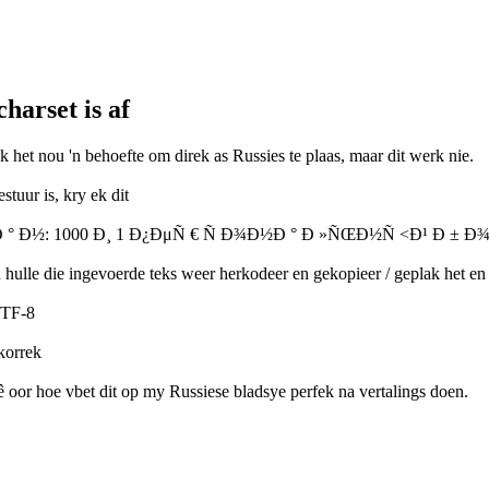
harset is af
 het nou 'n behoefte om direk as Russies te plaas, maar dit werk nie.
tuur is, kry ek dit
Ð ° Ð½: 1000 Ð¸ 1 Ð¿ÐμÑ € Ñ Ð¾Ð½Ð ° Ð »ÑŒÐ½Ñ <Ð¹ Ð ± Ð
n hulle die ingevoerde teks weer herkodeer en gekopieer / geplak het en
 UTF-8
 korrek
hê oor hoe vbet dit op my Russiese bladsye perfek na vertalings doen.