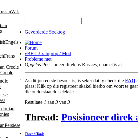
Wit-
s
s
Gevorderde Soektog
Engels
Forum
vBET 3.x Inprop / Mod
Frans
Probleme met
Opgelos
Posisioneer direk as Russies, charset is af
 Creole
As dit jou eerste besoek is, is seker dat jy check die
FAQ
d
plaas: Klik op die registreer skakel hierbo om voort te ga
s
die onderstaande seleksie.
ees
Resultate
1
aan
3
van
3
nies
Thread:
Posisioneer direk a
Persiese
Thread Tools