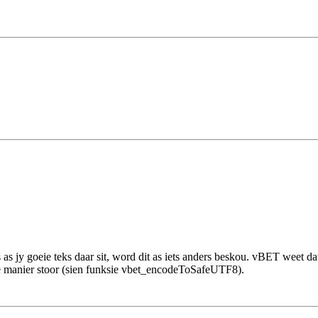
 as jy goeie teks daar sit, word dit as iets anders beskou. vBET weet dat
ale manier stoor (sien funksie vbet_encodeToSafeUTF8).