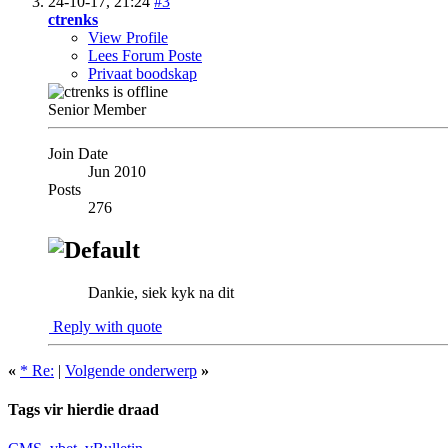
24-10-17,
21:24
#3
ctrenks
View Profile
Lees Forum Poste
Privaat boodskap
Senior Member
Join Date
Jun 2010
Posts
276
Dankie, siek kyk na dit
Reply with quote
«
* Re:
|
Volgende onderwerp
»
Tags vir hierdie draad