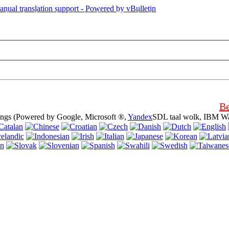
s die gebruik van koekies (cookies). Die gebruik van hierdie webtuiste s
n.
Be
ings (Powered by Google, Microsoft ®,
Yandex
SDL taal wolk, IBM Wa