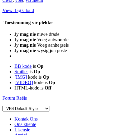
CMS
,
vbet
,
vBulletin
View Tag Cloud
Toestemming vir plekke
Jy
mag nie
nuwe drade
Jy
mag nie
Voeg antwoorde
Jy
mag nie
Voeg aanhegsels
Jy
mag nie
wysig jou poste
BB kode
is
Op
Smilies
is
Op
[IMG]
kode is
Op
[VIDEO]
kode is
Op
HTML-kode is
Off
Forum Reëls
Kontak Ons
Ons kliënte
Lisensie