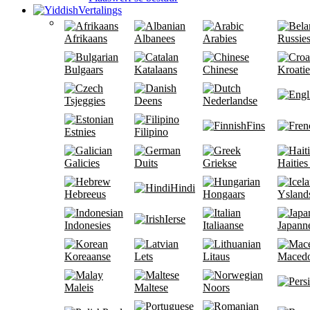
Vertalings
Afrikaans
Albanees
Arabies
Russie
Bulgaars
Katalaans
Chinese
Kroatie
Tsjeggies
Deens
Nederlandse
Fins
Estnies
Filipino
Galicies
Duits
Griekse
Haities
Hindi
Hebreeus
Hongaars
Ysland
Ierse
Indonesies
Italiaanse
Japann
Koreaanse
Lets
Litaus
Macedo
Maleis
Maltese
Noors