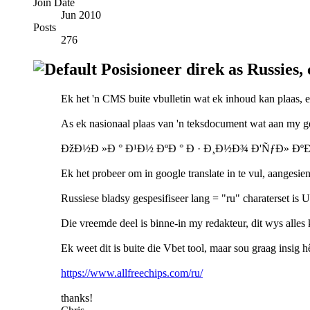
Join Date
Jun 2010
Posts
276
Posisioneer direk as Russies, c
Ek het 'n CMS buite vbulletin wat ek inhoud kan plaas, ek
As ek nasionaal plaas van 'n teksdocument wat aan my ges
ÐžÐ½Ð »Ð ° Ð¹Ð½ ÐºÐ ° Ð · Ð¸Ð½Ð¾ Ð'ÑƒÐ» Ðº
Ek het probeer om in google translate in te vul, aangesie
Russiese bladsy gespesifiseer lang = "ru" charaterset is
Die vreemde deel is binne-in my redakteur, dit wys alles
Ek weet dit is buite die Vbet tool, maar sou graag insig 
https://www.allfreechips.com/ru/
thanks!