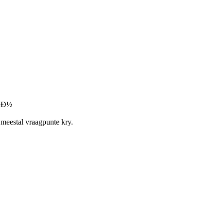
¾Ð½
 meestal vraagpunte kry.