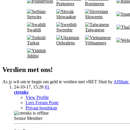
Pools
Portugees
Roemeens
Serwies
Slowaakse
Sloweens
Swahili
Sweedse
Taiwanese
Turkse
Oekraïens
Viëtnamees
Jiddisj
Verdien met ons!
As jy wil om te begin om geld te verdien met vBET Sluit by
Affiliate
24-10-17,
15:28
#1
ctrenks
View Profile
Lees Forum Poste
Privaat boodskap
Senior Member